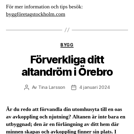
För mer information och tips besök:
byggföretagstockholm.com
Kategorier
BYGG
Förverkliga ditt
altandröm i Örebro
Av
Tina Larsson
4 januari 2024
Inläggsförfattare
Inläggsdatum
Är du redo att förvandla din utomhusyta till en oas
av avkoppling och njutning? Altanen är inte bara en
utbyggnad; den är en förlängning av ditt hem där
minnen skapas och avkoppling finner sin plats. I