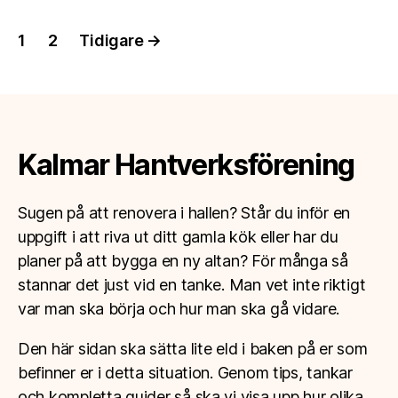
Inläggsnavigering
1
2
Tidigare
→
Kalmar Hantverksförening
Sugen på att renovera i hallen? Står du inför en
uppgift i att riva ut ditt gamla kök eller har du
planer på att bygga en ny altan? För många så
stannar det just vid en tanke. Man vet inte riktigt
var man ska börja och hur man ska gå vidare.
Den här sidan ska sätta lite eld i baken på er som
befinner er i detta situation. Genom tips, tankar
och kompletta guider så ska vi visa upp hur olika