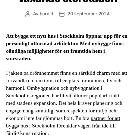
Av
harald
20 september 2024
Inläggsförfattare
Inläggsdatum
Att bygga ett nytt hus i Stockholm öppnar upp för en
personligt utformad arkitektur. Med nybygge finns
oändliga möjligheter för ett framtida hem i
storstaden.
I jakten på drömhemmet finns en särskild charm med att
förvandla en tom tomt till en plats för minnen, liv och
harmoni. Ombyggnation och nybyggnation i
Stockholmsregionen har blivit alltmer populärt i takt
med stadens expansion. Det hela kräver planering och
engagemang samtidigt som respekten för miljö och
ekonomi inte får glömmas bort. En bra
partner för att
bygga hus i Stockholm
förenklar vägen från idé till
färdig konstruktion.