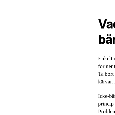
Va
bä
Enkelt 
för ner
Ta bort
kärvar. 
Icke-bä
princip
Probleme