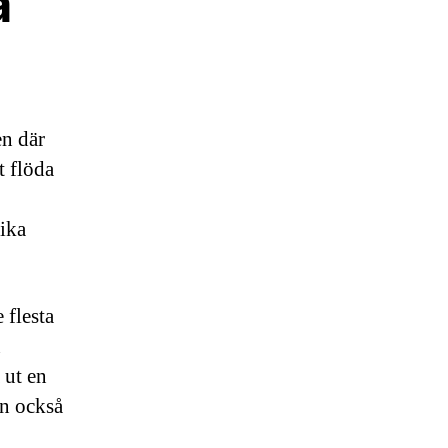
a
en där
t flöda
ika
 flesta
n
 ut en
an också