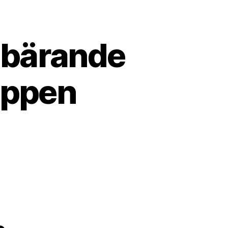
 bärande
öppen