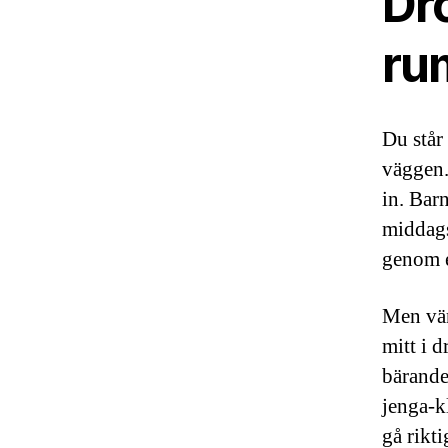
Dr
ru
Du står
väggen.
in. Bar
middags
genom 
Men vän
mitt i d
bärande
jenga-k
gå riktig