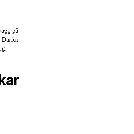
 vägg på
 Därför
ng.
kar