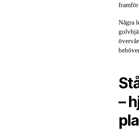
framför
Några l
golvbjäl
övervån
behöver
Stå
– h
pl