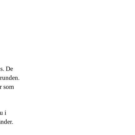
us. De
grunden.
ar som
u i
änder.