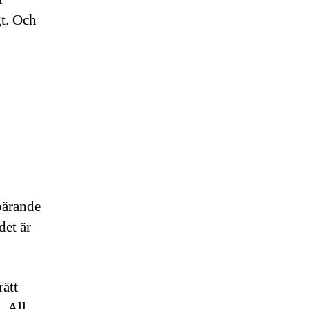
gt. Och
 bärande
det är
rätt
. All