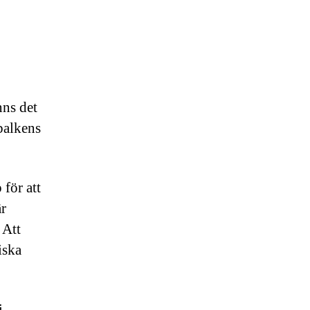
g
nns det
balkens
 för att
är
 Att
iska
i