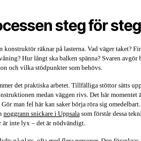
ocessen steg för ste
en konstruktör räknar på lasterna. Vad väger taket? Fi
våning? Hur långt ska balken spänna? Svaren avgör 
on och vilka stödpunkter som behövs.
er det praktiska arbetet. Tillfälliga stöttor sätts upp
onstruktionen medan väggen rivs. Det här momentet 
. Gör man fel här kan saker börja röra sig omedelbart.
en
noggrann snickare i Uppsala
som förstår dessa tekn
 är inte lyx – det är nödvändigt.
yfts på plats, ofta med flera personer. Den förankras 