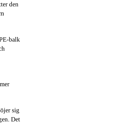
tter den
om
IPE-balk
ch
 mer
öjer sig
gen. Det