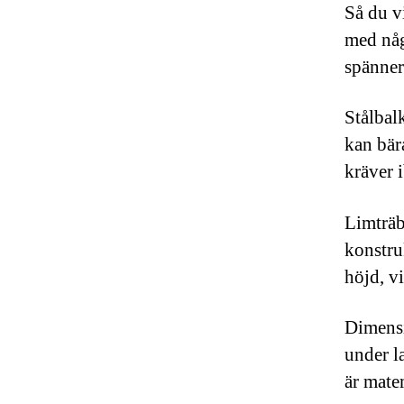
Så du v
med någ
spänner
Stålbal
kan bär
kräver 
Limträb
konstru
höjd, v
Dimensi
under l
är mate