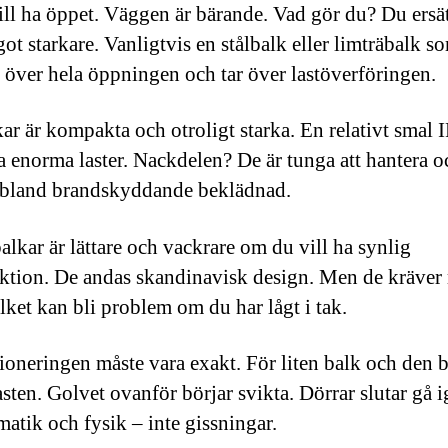
ill ha öppet. Väggen är bärande. Vad gör du? Du ersä
ot starkare. Vanligtvis en stålbalk eller limträbalk s
 över hela öppningen och tar över lastöverföringen.
kar är kompakta och otroligt starka. En relativt smal 
a enorma laster. Nackdelen? De är tunga att hantera o
ibland brandskyddande beklädnad.
alkar är lättare och vackrare om du vill ha synlig
ktion. De andas skandinavisk design. Men de kräver
ilket kan bli problem om du har lågt i tak.
oneringen måste vara exakt. För liten balk och den b
asten. Golvet ovanför börjar svikta. Dörrar slutar gå i
matik och fysik – inte gissningar.