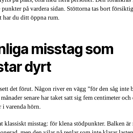
 punkter på vardera sidan. Stöttorna tas bort försikti
gt har du ditt öppna rum.
nliga misstag som
tar dyrt
 sett det förut. Någon river en vägg ”för den såg inte
 månader senare har taket satt sig fem centimeter och 
r i varenda hörn.
t klassiskt misstag: för klena stödpunkter. Balken är 
onerad, men den vilar på reglar som inte klarar lasten