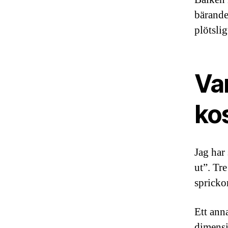
bärande
plötsli
Va
kos
Jag har
ut”. Tre
spricko
Ett anna
dimensi