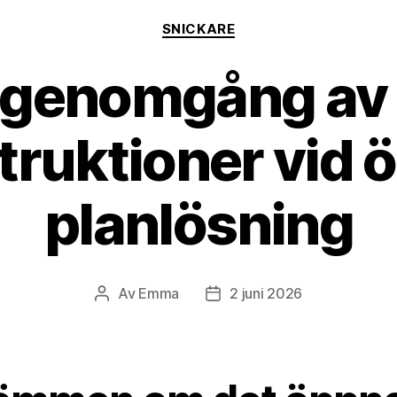
Kategorier
SNICKARE
 genomgång av
truktioner vid 
planlösning
Av
Emma
2 juni 2026
Inläggsförfattare
Inläggsdatum