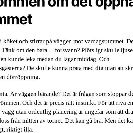
ömmen om det öppn
mmet
 i köket och stirrar på väggen mot vardagsrummet. D
 Tänk om den bara… försvann? Plötsligt skulle ljuse
nen kunde leka medan du lagar middag. Och
gästerna? De skulle kunna prata med dig utan att skr
en dörröppning.
ta. Är väggen bärande? Det är frågan som stoppar de
römmen. Och det är precis rätt instinkt. För att riva e
 vägg utan ordentlig planering är ungefär som att dra
loss från mitten av tornet. Det kan gå bra. Men det k
t, riktigt illa.