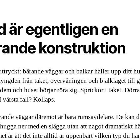
d är egentligen en
rande konstruktion
uttryckt: bärande väggar och balkar håller upp ditt h
 tyngden från taket, övervåningen och bjälklaget till 
 dem och huset börjar röra sig. Sprickor i taket. Dörr
I värsta fall? Kollaps.
rande väggar däremot är bara rumsavdelare. De kan d
 hugga ner med en slägga utan att något dramatiskt h
t är att det inte alltid är uppenbart vilken typ du har