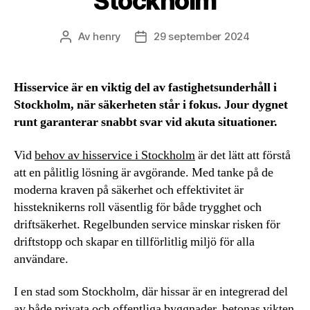
Stockholm
Av
henry
29 september 2024
Inläggsförfattare
Inläggsdatum
Hisservice är en viktig del av fastighetsunderhåll i
Stockholm, när säkerheten står i fokus. Jour dygnet
runt garanterar snabbt svar vid akuta situationer.
Vid
behov av hisservice i Stockholm
är det lätt att förstå
att en pålitlig lösning är avgörande. Med tanke på de
moderna kraven på säkerhet och effektivitet är
hissteknikerns roll väsentlig för både trygghet och
driftsäkerhet. Regelbunden service minskar risken för
driftstopp och skapar en tillförlitlig miljö för alla
användare.
I en stad som Stockholm, där hissar är en integrerad del
av både privata och offentliga byggnader, betonas vikten