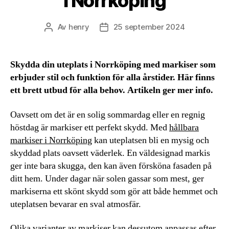
i Norrköping
Av
henry
25 september 2024
Inläggsförfattare
Inläggsdatum
Skydda din uteplats i Norrköping med markiser som
erbjuder stil och funktion för alla årstider. Här finns
ett brett utbud för alla behov. Artikeln ger mer info.
Oavsett om det är en solig sommardag eller en regnig
höstdag är markiser ett perfekt skydd. Med
hållbara
markiser i Norrköping
kan uteplatsen bli en mysig och
skyddad plats oavsett väderlek. En väldesignad markis
ger inte bara skugga, den kan även försköna fasaden på
ditt hem. Under dagar när solen gassar som mest, ger
markiserna ett skönt skydd som gör att både hemmet och
uteplatsen bevarar en sval atmosfär.
Olika varianter av markiser kan dessutom anpassas efter