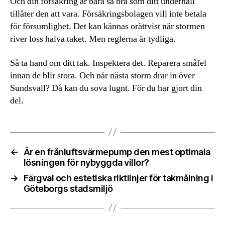
Och din försäkring är bara så bra som ditt underhåll
tillåter den att vara. Försäkringsbolagen vill inte betala
för försumlighet. Det kan kännas orättvist när stormen
river loss halva taket. Men reglerna är tydliga.
Så ta hand om ditt tak. Inspektera det. Reparera småfel
innan de blir stora. Och när nästa storm drar in över
Sundsvall? Då kan du sova lugnt. För du har gjort din
del.
←
Är en frånluftsvärmepump den mest optimala
lösningen för nybyggda villor?
→
Färgval och estetiska riktlinjer för takmålning i
Göteborgs stadsmiljö