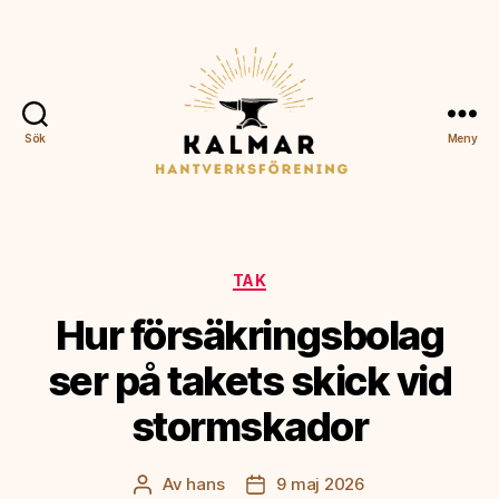
Sök
Meny
Kalmar
Hantverksförening
Kategorier
TAK
Hur försäkringsbolag
ser på takets skick vid
stormskador
Av
hans
9 maj 2026
Inläggsförfattare
Inläggsdatum